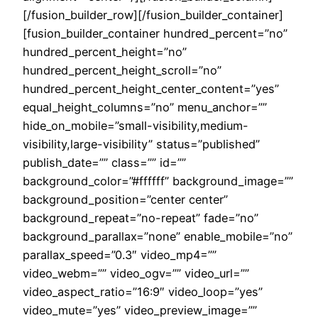
[/fusion_builder_row][/fusion_builder_container]
[fusion_builder_container hundred_percent=”no”
hundred_percent_height=”no”
hundred_percent_height_scroll=”no”
hundred_percent_height_center_content=”yes”
equal_height_columns=”no” menu_anchor=””
hide_on_mobile=”small-visibility,medium-
visibility,large-visibility” status=”published”
publish_date=”” class=”” id=””
background_color=”#ffffff” background_image=””
background_position=”center center”
background_repeat=”no-repeat” fade=”no”
background_parallax=”none” enable_mobile=”no”
parallax_speed=”0.3″ video_mp4=””
video_webm=”” video_ogv=”” video_url=””
video_aspect_ratio=”16:9″ video_loop=”yes”
video_mute=”yes” video_preview_image=””