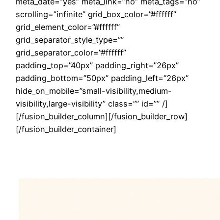
meta_date=”yes” meta_link=”no” meta_tags=”no”
scrolling=”infinite” grid_box_color=”#ffffff”
grid_element_color=”#ffffff”
grid_separator_style_type=””
grid_separator_color=”#ffffff”
padding_top=”40px” padding_right=”26px”
padding_bottom=”50px” padding_left=”26px”
hide_on_mobile=”small-visibility,medium-
visibility,large-visibility” class=”” id=”” /]
[/fusion_builder_column][/fusion_builder_row]
[/fusion_builder_container]