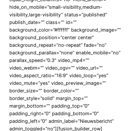
hide_on_mobile=”small-visibility,medium-
visibility,large-visibility” status=”published”
publish_date=”” class=”” id=””
background_color=”#ffffff” background_image=””
background_position=”center center”
background_repeat=”no-repeat” fade=”no”
background_parallax=”none” enable_mobile=”no”
parallax_speed=”0.3″ video_mp4=””
video_webm=”” video_ogv=”” video_url=””
video_aspect_ratio=”16:9″ video_loop=”yes”
video_mute=”yes” video_preview_image=””
border_size=”” border_color=””
border_style=”solid” margin_top=””
margin_bottom=”” padding_top=”0″
padding_right=”0″ padding_bottom=”0″
padding_left=”0″ admin_label=”Nieuwsbericht”
admin_toggled=”no”][fusion_builder_row]