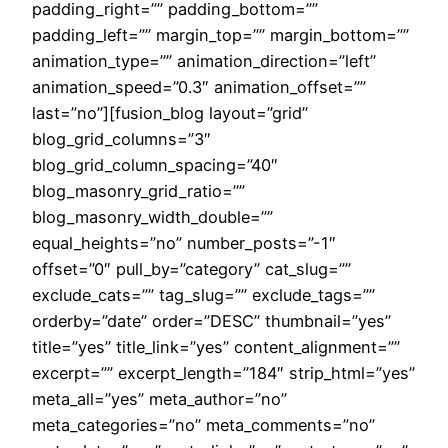
padding_right=”” padding_bottom=””
padding_left=”” margin_top=”” margin_bottom=””
animation_type=”” animation_direction=”left”
animation_speed=”0.3″ animation_offset=””
last=”no”][fusion_blog layout=”grid”
blog_grid_columns=”3″
blog_grid_column_spacing=”40″
blog_masonry_grid_ratio=””
blog_masonry_width_double=””
equal_heights=”no” number_posts=”-1″
offset=”0″ pull_by=”category” cat_slug=””
exclude_cats=”” tag_slug=”” exclude_tags=””
orderby=”date” order=”DESC” thumbnail=”yes”
title=”yes” title_link=”yes” content_alignment=””
excerpt=”” excerpt_length=”184″ strip_html=”yes”
meta_all=”yes” meta_author=”no”
meta_categories=”no” meta_comments=”no”