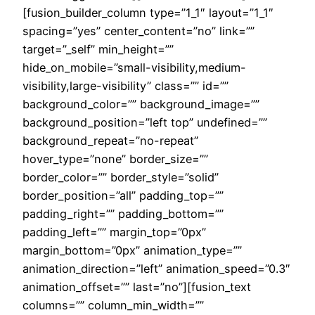
[fusion_builder_column type=”1_1″ layout=”1_1″
spacing=”yes” center_content=”no” link=””
target=”_self” min_height=””
hide_on_mobile=”small-visibility,medium-
visibility,large-visibility” class=”” id=””
background_color=”” background_image=””
background_position=”left top” undefined=””
background_repeat=”no-repeat”
hover_type=”none” border_size=””
border_color=”” border_style=”solid”
border_position=”all” padding_top=””
padding_right=”” padding_bottom=””
padding_left=”” margin_top=”0px”
margin_bottom=”0px” animation_type=””
animation_direction=”left” animation_speed=”0.3″
animation_offset=”” last=”no”][fusion_text
columns=”” column_min_width=””