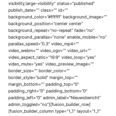
visibility,large-visibility” status=”published”
publish_date=”” class=”” id=””
background_color=”#ffffff” background_image=””
background_position=”center center”
background_repeat=”no-repeat” fade=”no”
background_parallax=”none” enable_mobile=”no”
parallax_speed=”0.3″ video_mp4=””
video_webm=”” video_ogv=”” video_url=””
video_aspect_ratio=”16:9″ video_loop=”yes”
video_mute=”yes” video_preview_image=””
border_size=”” border_color=””
border_style=”solid” margin_top=””
margin_bottom=”” padding_top=”0″
padding_right=”0″ padding_bottom=”0″
padding_left=”0″ admin_label=”Nieuwsbericht”
admin_toggled=”no”][fusion_builder_row]
[fusion_builder_column type=”1_1″ layout=”1_1″