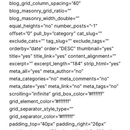
blog_grid_column_spacing=”40″
blog_masonry_grid_ratio=””
blog_masonry_width_double=””
equal_heights=”no” number_posts=”-1″
offset=”0″ pull_by=”category” cat_slug=””
exclude_cats=”” tag_slug=”” exclude_tags=””
orderby=”date” order=”DESC” thumbnail=”yes”
title=”yes” title_link=”yes” content_alignment=””
excerpt=”” excerpt_length=”184″ strip_html=”yes”
meta_all=”yes” meta_author=”no”
meta_categories=”no” meta_comments=”no”
meta_date=”yes” meta_link=”no” meta_tags=”no”
scrolling=”infinite” grid_box_color=”#ffffff”
grid_element_color=”#ffffff”
grid_separator_style_type=””
grid_separator_color=”#ffffff”
padding_top=”40px” padding_right=”26px”