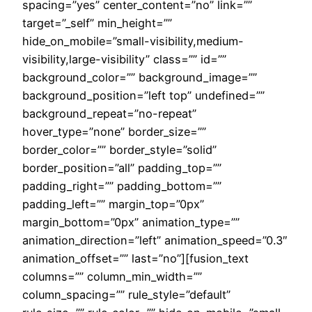
spacing=”yes” center_content=”no” link=””
target=”_self” min_height=””
hide_on_mobile=”small-visibility,medium-
visibility,large-visibility” class=”” id=””
background_color=”” background_image=””
background_position=”left top” undefined=””
background_repeat=”no-repeat”
hover_type=”none” border_size=””
border_color=”” border_style=”solid”
border_position=”all” padding_top=””
padding_right=”” padding_bottom=””
padding_left=”” margin_top=”0px”
margin_bottom=”0px” animation_type=””
animation_direction=”left” animation_speed=”0.3″
animation_offset=”” last=”no”][fusion_text
columns=”” column_min_width=””
column_spacing=”” rule_style=”default”