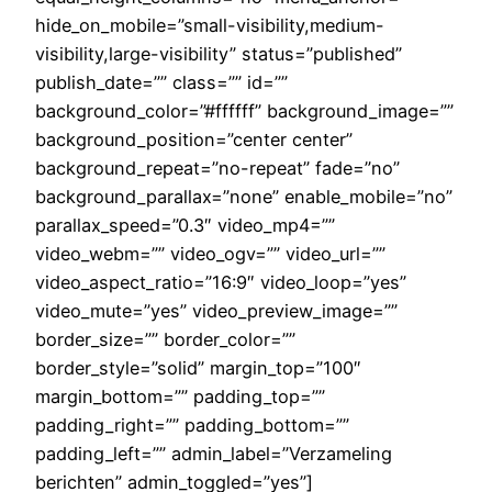
hide_on_mobile=”small-visibility,medium-
visibility,large-visibility” status=”published”
publish_date=”” class=”” id=””
background_color=”#ffffff” background_image=””
background_position=”center center”
background_repeat=”no-repeat” fade=”no”
background_parallax=”none” enable_mobile=”no”
parallax_speed=”0.3″ video_mp4=””
video_webm=”” video_ogv=”” video_url=””
video_aspect_ratio=”16:9″ video_loop=”yes”
video_mute=”yes” video_preview_image=””
border_size=”” border_color=””
border_style=”solid” margin_top=”100″
margin_bottom=”” padding_top=””
padding_right=”” padding_bottom=””
padding_left=”” admin_label=”Verzameling
berichten” admin_toggled=”yes”]