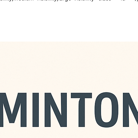
adminton
ustus is er zomer
n komen spelen, ook niet
 zijn € 6,- per avond,
de avond zelf. Je kunt ook
ement nemen. Maak dit
NL13 INGB 0008 9320 31
 ‘Zomerbadminton’.