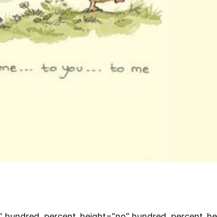
o” hundred_percent_height=”no” hundred_percent_hei