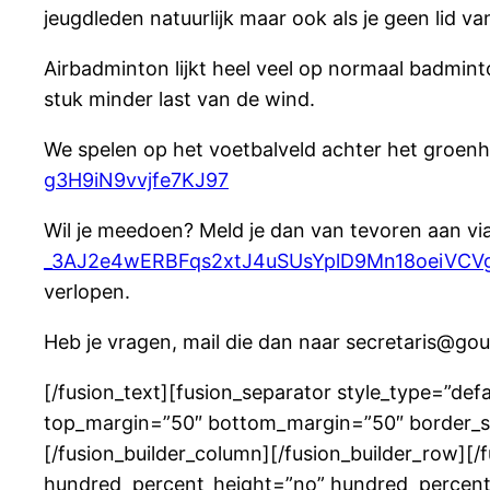
jeugdleden natuurlijk maar ook als je geen lid v
Airbadminton lijkt heel veel op normaal badmint
stuk minder last van de wind.
We spelen op het voetbalveld achter het groenh
g3H9iN9vvjfe7KJ97
Wil je meedoen? Meld je dan van tevoren aan via 
_3AJ2e4wER
BFqs2xtJ4uSUsYplD9Mn18oeiV
CVg
verlopen.
Heb je vragen, mail die dan naar secretaris@go
[/fusion_text][fusion_separator style_type=”defau
top_margin=”50″ bottom_margin=”50″ border_size
[/fusion_builder_column][/fusion_builder_row][
hundred_percent_height=”no” hundred_percent_