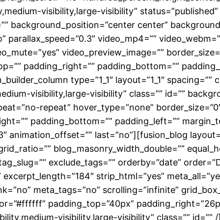
medium-visibility,large-visibility” status=”published”
”” background_position=”center center” backgroun
” parallax_speed=”0.3″ video_mp4=”” video_webm=””
eo_mute=”yes” video_preview_image=”” border_size=”
p=”” padding_right=”” padding_bottom=”” padding_l
builder_column type=”1_1″ layout=”1_1″ spacing=”” c
edium-visibility,large-visibility” class=”” id=”” ba
eat=”no-repeat” hover_type=”none” border_size=”0″ 
right=”” padding_bottom=”” padding_left=”” margin_
3″ animation_offset=”” last=”no”][fusion_blog layout
rid_ratio=”” blog_masonry_width_double=”” equal_h
 tag_slug=”” exclude_tags=”” orderby=”date” order=”
”” excerpt_length=”184″ strip_html=”yes” meta_all=”
no” meta_tags=”no” scrolling=”infinite” grid_box_co
olor=”#ffffff” padding_top=”40px” padding_right=”2
ity,medium-visibility,large-visibility” class=”” id=””