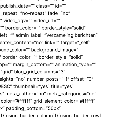
 publish_date=”” class=”” id=””
d_repeat=”no-repeat” fade=”no”
 video_ogv=”” video_url=””
” border_color=”” border_style=”solid”
eft=”” admin_label=”Verzameling berichten”
enter_content=”no” link=”” target=”_self”
ckground_color=”” background_image=””
border_color=”” border_style=”solid”
top=”” margin_bottom=”” animation_type=””
=”grid” blog_grid_columns=”3″
eights=”no” number_posts=”-1″ offset=”0″
DESC” thumbnail=”yes” title=”yes”
yes” meta_author=”no” meta_categories=”no”
lor=”#ffffff” grid_element_color=”#ffffff”
6px” padding_bottom=”50px”
 /][/fusion_builder_column][/fusion_builder_row]