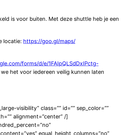
eld is voor buiten. Met deze shuttle heb je een
 locatie:
https://goo.gl/maps/
ogle.com/
forms/d/e/
1FAIpQLSdDxIPctg-
 we het voor iedereen veilig kunnen laten
large-visibility” class=”” id=”” sep_color=””
h=”” alignment=”center” /]
hundred_percent=”no”
_content=”yes” equal_height_columns=”no”