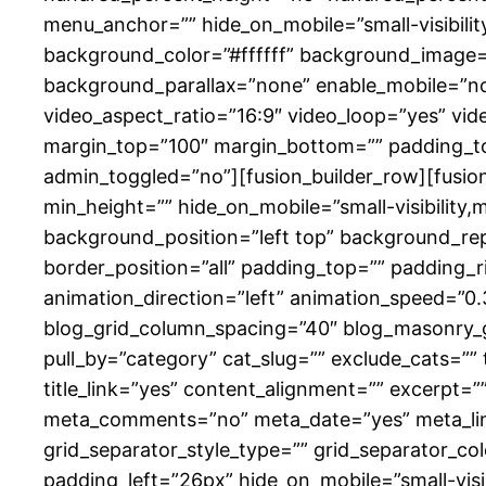
menu_anchor=”” hide_on_mobile=”small-visibility,
background_color=”#ffffff” background_image=
background_parallax=”none” enable_mobile=”no
video_aspect_ratio=”16:9″ video_loop=”yes” vid
margin_top=”100″ margin_bottom=”” padding_to
admin_toggled=”no”][fusion_builder_row][fusion_
min_height=”” hide_on_mobile=”small-visibility,m
background_position=”left top” background_rep
border_position=”all” padding_top=”” padding_
animation_direction=”left” animation_speed=”0.
blog_grid_column_spacing=”40″ blog_masonry_g
pull_by=”category” cat_slug=”” exclude_cats=””
title_link=”yes” content_alignment=”” excerpt=
meta_comments=”no” meta_date=”yes” meta_link=”
grid_separator_style_type=”” grid_separator_c
padding_left=”26px” hide_on_mobile=”small-visibil