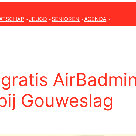
ATSCHAP
JEUGD
SENIOREN
AGENDA
gratis AirBadmi
bij Gouweslag