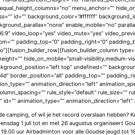
qual_height_columns=”no” menu_anchor=”” hide_on_mob
class=”” id=”” background_color=”#ffffff” backgroun
kground_parallax=”none” enable_mobile=”no” paral
16:9″ video_loop=”yes” video_mute=”yes” video_prev
tom=”” padding_top=”0″ padding_right=”0″ padding_
][fusion_builder_row][fusion_builder_column type=”
ight=”” hide_on_mobile=”small-visibility,medium-visibil
kground_position=”left top” undefined=”” backgrou
olid” border_position=”all” padding_top=”” padding_
n_type=”” animation_direction=”left” animation_spe
lumn_spacing=”” rule_style=”default” rule_size=”” ru
ass=”” id=”” animation_type=”” animation_direction=”le
de camping, of wil je het record overslaan hebben? 
woensdag 1 juli tot en met 26 augustus organiseert G
.00 uur Airbadminton voor alle Goudse jeugd tot 18 