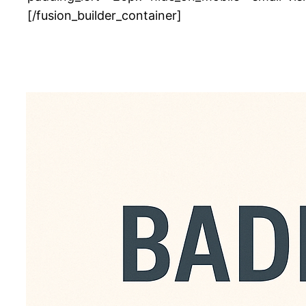
[/fusion_builder_container]
Zomerb
Van juni tot en met aug
badminton. Iedereen ka
gouweslag leden. Kosten
digitaal te betalen op 
voor € 90,- een abonn
bedrag dan over naar 
t.n.v. Gouweslag.o.v.v.