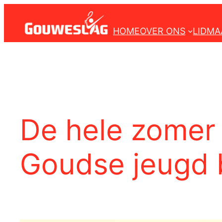
Ga
naar
HOME
OVER ONS
LIDMA
de
inhoud
De hele zomer 
Goudse jeugd 