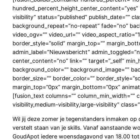
hundred_percent_height_center_content=”yes” e
visibility” status=”published” publish_date=”” 
background_repeat=”no-repeat” fade=”no” bac
video_ogv=”” video_url=”” video_aspect_ratio=”
border_style=”solid” margin_top=”” margin_bot
admin_label=”Nieuwsbericht” admin_toggled=”no”
center_content=”no” link=”” target=”_self” min_he
background_color=”” background_image=”” bac
border_size=”” border_color=”” border_style=”s
margin_top=”0px” margin_bottom=”0px” animatio
[fusion_text columns=”” column_min_width=”” co
visibility,medium-visibility,large-visibility” cl
Wil jij deze zomer je tegenstanders inmaken op 
verstelt staan van je skills. Vanaf aanstaande 
GoudApot iedere woensdagavond van 18.00 tot 19