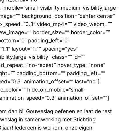
ile=”small-visibility,medium-visibility,large-
d_image=”” background_position=”center center”
lax_speed=”0.3″ video_mp4=”” video_webm=””
iew_image=”” border_size=”” border_color=””
bottom=”0″ padding_left=”0″
1_1″ layout=”1_1″ spacing=”yes”
ity,large-visibility” class=”” id=””
nd_repeat=”no-repeat” hover_type=”none”
right=”” padding_bottom=”” padding_left=””
ed=”0.3″ animation_offset=”” last=”no”]
le_color=”” hide_on_mobile=”small-
ft” animation_speed=”0.3″ animation_offset=””]
Kom dan bij Gouweslag oefenen en laat de rest
ouweslag in samenwerking met Stichting
jaar! Iedereen is welkom, onze eigen