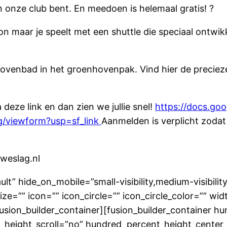
an onze club bent. En meedoen is helemaal gratis!
?
on maar je
speelt met een shuttle die speciaal ontwikk
ovenbad in het groenhovenpak. Vind hier de precieze
deze link en dan zien we jullie snel!
https://docs.go
/viewform?usp=sf_link
Aanmelden is verplicht zodat
uweslag.nl
lt” hide_on_mobile=”small-visibility,medium-visibility,
=”” icon=”” icon_circle=”” icon_circle_color=”” widt
/fusion_builder_container][fusion_builder_container 
height_scroll=”no” hundred_percent_height_center