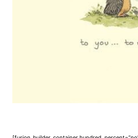
[fusion_builder_container hundred_percent=”n