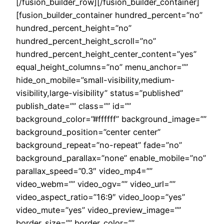
[/fusion_builder_row][/fusion_builder_container]
[fusion_builder_container hundred_percent=”no”
hundred_percent_height=”no”
hundred_percent_height_scroll=”no”
hundred_percent_height_center_content=”yes”
equal_height_columns=”no” menu_anchor=””
hide_on_mobile=”small-visibility,medium-
visibility,large-visibility” status=”published”
publish_date=”” class=”” id=””
background_color=”#ffffff” background_image=””
background_position=”center center”
background_repeat=”no-repeat” fade=”no”
background_parallax=”none” enable_mobile=”no”
parallax_speed=”0.3″ video_mp4=””
video_webm=”” video_ogv=”” video_url=””
video_aspect_ratio=”16:9″ video_loop=”yes”
video_mute=”yes” video_preview_image=””
border_size=”” border_color=””