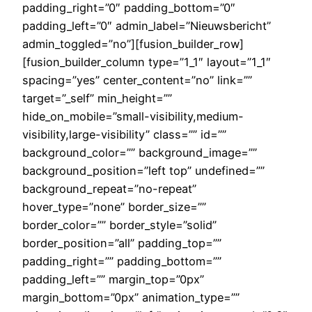
padding_right=”0″ padding_bottom=”0″
padding_left=”0″ admin_label=”Nieuwsbericht”
admin_toggled=”no”][fusion_builder_row]
[fusion_builder_column type=”1_1″ layout=”1_1″
spacing=”yes” center_content=”no” link=””
target=”_self” min_height=””
hide_on_mobile=”small-visibility,medium-
visibility,large-visibility” class=”” id=””
background_color=”” background_image=””
background_position=”left top” undefined=””
background_repeat=”no-repeat”
hover_type=”none” border_size=””
border_color=”” border_style=”solid”
border_position=”all” padding_top=””
padding_right=”” padding_bottom=””
padding_left=”” margin_top=”0px”
margin_bottom=”0px” animation_type=””