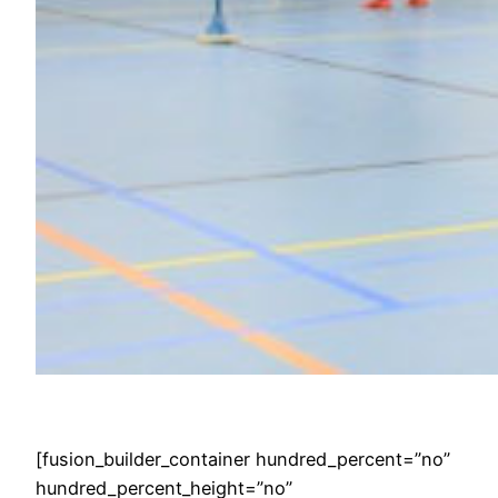
[fusion_builder_container hundred_percent=”no”
hundred_percent_height=”no”