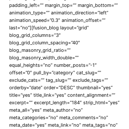
padding_left=”” margin_top=”” margin_bottom=””
animation_type=”” animation_direction=”left”
animation_speed=”0.3″ animation_offset=””
last=”no”][fusion_blog layout=”grid”
blog_grid_columns=”3″
blog_grid_column_spacing=”40″
blog_masonry_grid_ratio=””
blog_masonry_width_double=””
equal_heights=”no” number_posts=”-1″
offset=”0″ pull_by=”category” cat_slug=””
exclude_cats=”” tag_slug=”” exclude_tags=””
orderby=”date” order=”DESC” thumbnail=”yes”
title=”yes” title_link=”yes” content_alignment=””
excerpt=”” excerpt_length=”184″ strip_html=”yes”
meta_all=”yes” meta_author=”no”
meta_categories=”no” meta_comments=”no”
meta_date=”yes” meta_link=”no” meta_tags=”no”