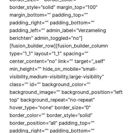
border_style=”solid” margin_top=”100″
margin_bottom=”” padding_top=””
padding_right=”” padding_bottom=””
padding_left=”” admin_label=”Verzameling
berichten” admin_toggled=”no”]
[fusion_builder_row][fusion_builder_column
type=”1_1″ layout=”1_1″ spacing=””
center_content=”no” link=”” target=”_self”
min_height=”” hide_on_mobile=”small-
visibility,medium-visibility,large-visibility”
class=”” id=”” background_color=””
background_image=”” background_position=”left
top” background_repeat=”no-repeat”
hover_type=”none” border_size=”0″
border_color=”” border_style=”solid”
border_position=”all” padding_top=””
padding_right=”” padding_bottom=””